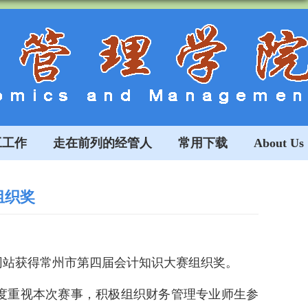
工工作
走在前列的经管人
常用下载
About Us
组织奖
网站获得常州市第四届会计知识大赛组织奖。
高度重视本次赛事，积极组织财务管理专业师生参