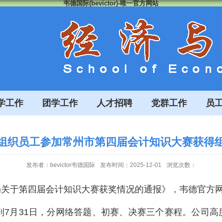
韦德国际(bevictor)-唯一官方网站
学工作
团学工作
人才招聘
党群工作
员
组织员工参加常州市第四届会计知识大赛获得
发布者：bevictor韦德国际
发布时间：2025-12-01
浏览次数：
局关于第四届会计知识大赛获奖情况的通报》，韦德官方
到7月31日，分网络答题、初赛、决赛三个赛程。公司