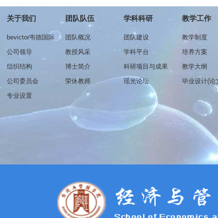
关于我们
团队队伍
学科科研
教学工作
bevictor韦德国际
团队概况
团队建设
教学制度
介绍
公司领导
教授风采
学科平台
培养方案
组织结构
博士简介
科研项目与成果
教学大纲
公司委员会
荣休教师
瑶光论坛
毕业设计(论
专业设置
物流管理
工商管理
财务管理
电子商务
国际经济与贸易