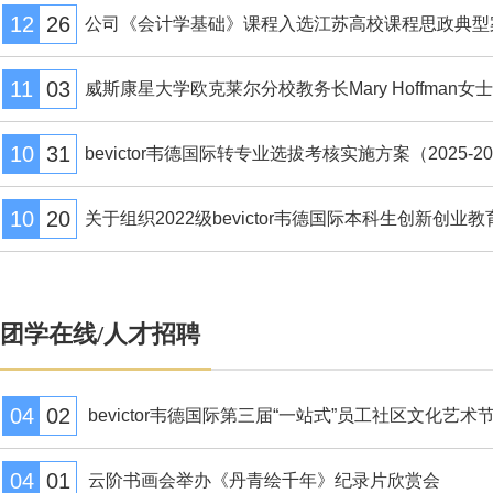
12
26
公司《会计学基础》课程入选江苏高校课程思政典型
11
03
威斯康星大学欧克莱尔分校教务长Mary Hoffman女士访
10
31
bevictor韦德国际转专业选拔考核实施方案（2025-202
10
20
关于组织2022级bevictor韦德国际本科生创新创业教育
团学在线/人才招聘
04
02
bevictor韦德国际第三届“一站式”员工社区文化艺术节开
04
01
云阶书画会举办《丹青绘千年》纪录片欣赏会