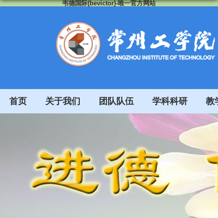
韦德国际(bevictor)-唯一官方网站
首页
关于我们
团队队伍
学科科研
教