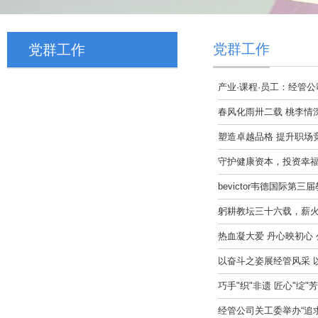
党群工作
党群工作
产业·课程·员工：经管公
春风化雨卅二载 桃李情深暖
塑造卓越品格 提升职场
守护健康资本，投资幸福未
bevictor韦德国际
躬耕教坛三十六载，薪火相传
热血凝大爱 丹心映初心
以奋斗之姿展经管风采 以
巧手"织"非遗 匠心"绽"芳
经管公司关工委举办“追