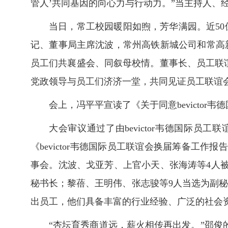
管人’共同基因的向心力与行动力。”当主持人、
当日，常工校园暖阳如煦，芳华满园。近5
记、董事局主席沈波，常州高铁新城公司和常高
员工们共襄盛会、同叙母校情。董事长、员工联谊
党政领导与员工们济济一堂，共同见证员工联谊
会上，冯平平宣读了《关于同意bevictor
大会审议通过了由bevictor韦德国际员
《bevictor韦德国际员工联谊会换届筹备工作报
事会。沈波、戈亚芳、上官小天、张海涛等4人
秘书长；黎蓓、王明伟、张志骏等9人当选为副
出员工，他们具备丰富的行业经验、广泛的社会
“杏坛育秀商道远，薪火相传再出发。”邵