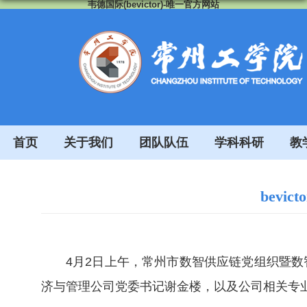
韦德国际(bevictor)-唯一官方网站
首页
关于我们
团队队伍
学科科研
教
bev
4月2日上午，常州市数智供应链党组织暨
济与管理公司党委书记谢金楼，以及公司相关专