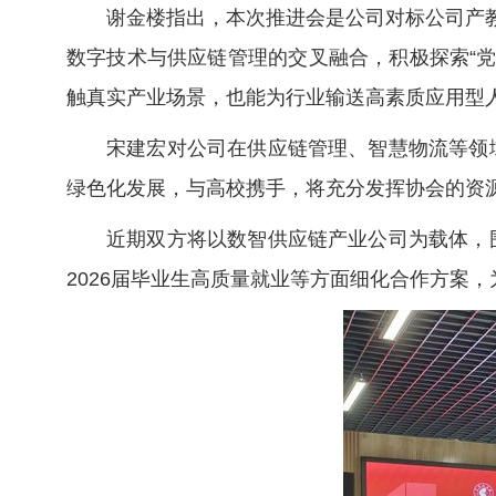
谢金楼指出，本次推进会是公司对标公司产
数字技术与供应链管理的交叉融合，积极探索“
触真实产业场景，也能为行业输送高素质应用型
宋建宏对公司在供应链管理、智慧物流等领
绿色化发展，与高校携手，将充分发挥协会的资
近期双方将以数智供应链产业公司为载体，
2026届毕业生高质量就业等方面细化合作方案